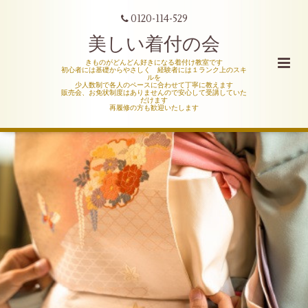
0120-114-529
美しい着付の会
きものがどんどん好きになる着付け教室です
初心者には基礎からやさしく 経験者には１ランク上のスキ
ルを
少人数制で各人のペースに合わせて丁寧に教えます
販売会、お免状制度はありませんので安心して受講していた
だけます
再履修の方も歓迎いたします